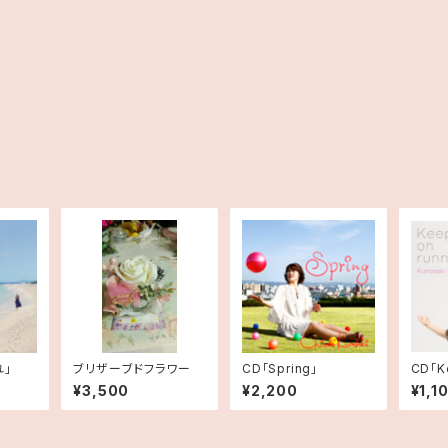
れ」
ブリザーブドフラワー
CD「Spring」
CD「Ke
g」
¥3,500
¥2,200
¥1,1