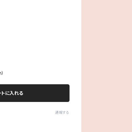
）
n）
ートに入れる
通報する