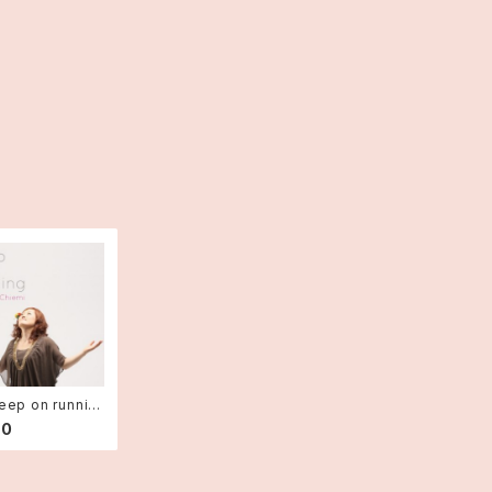
ep on runnin
00