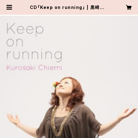
CD「Keep on running」 | 黒崎ちえ
み ONLINE SHOP